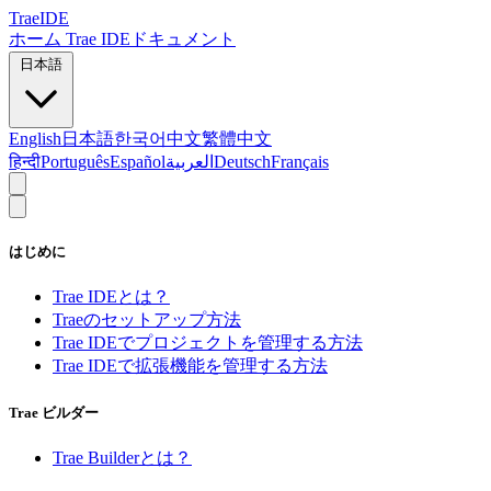
TraeIDE
ホーム
Trae IDEドキュメント
日本語
English
日本語
한국어
中文
繁體中文
हिन्दी
Português
Español
العربية
Deutsch
Français
はじめに
Trae IDEとは？
Traeのセットアップ方法
Trae IDEでプロジェクトを管理する方法
Trae IDEで拡張機能を管理する方法
Trae ビルダー
Trae Builderとは？