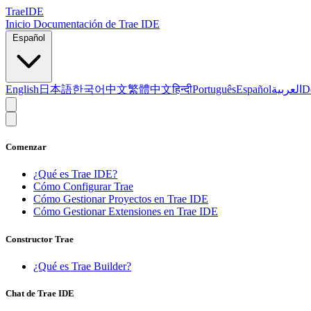
TraeIDE
Inicio
Documentación de Trae IDE
Español
English
日本語
한국어
中文
繁體中文
हिन्दी
Português
Español
العربية
D
Comenzar
¿Qué es Trae IDE?
Cómo Configurar Trae
Cómo Gestionar Proyectos en Trae IDE
Cómo Gestionar Extensiones en Trae IDE
Constructor Trae
¿Qué es Trae Builder?
Chat de Trae IDE