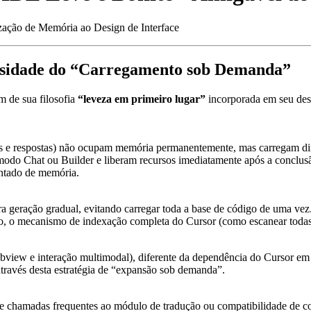
zação de Memória ao Design de Interface
osidade do “Carregamento sob Demanda”
 de sua filosofia
“leveza em primeiro lugar”
incorporada em seu desi
as e respostas) não ocupam memória permanentemente, mas carregam di
do Chat ou Builder e liberam recursos imediatamente após a conclusão
entado de memória.
ra geração gradual, evitando carregar toda a base de código de uma v
o, o mecanismo de indexação completa do Cursor (como escanear todas 
bview e interação multimodal), diferente da dependência do Cursor em 
ravés desta estratégia de “expansão sob demanda”.
de chamadas frequentes ao módulo de tradução ou compatibilidade de co