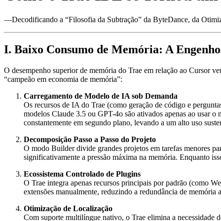
—Decodificando a “Filosofia da Subtração” da ByteDance, da Otimi
I. Baixo Consumo de Memória: A Engenh
O desempenho superior de memória do Trae em relação ao Cursor vem
“campeão em economia de memória”:
Carregamento de Modelo de IA sob Demanda
Os recursos de IA do Trae (como geração de código e pergunt
modelos Claude 3.5 ou GPT-4o são ativados apenas ao usar o mo
constantemente em segundo plano, levando a um alto uso sust
Decomposição Passo a Passo do Projeto
O modo Builder divide grandes projetos em tarefas menores pa
significativamente a pressão máxima na memória. Enquanto iss
Ecossistema Controlado de Plugins
O Trae integra apenas recursos principais por padrão (como We
extensões manualmente, reduzindo a redundância de memória at
Otimização de Localização
Com suporte multilíngue nativo, o Trae elimina a necessidade 