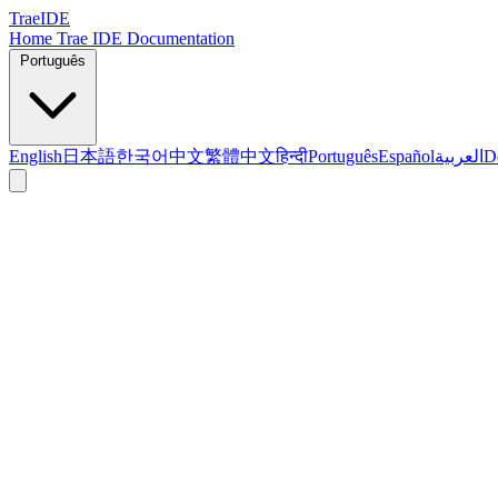
TraeIDE
Home
Trae IDE Documentation
Português
English
日本語
한국어
中文
繁體中文
हिन्दी
Português
Español
العربية
D